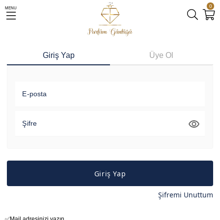
0
MENU
Giriş Yap
Üye Ol
E-posta
Şifre
Giriş Yap
Şifremi Unuttum
Gönder