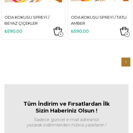
ODA KOKUSU SPREYI /
ODA KOKUSU SPREYI / TATLI
BEYAZ ÇIÇEKLER
AMBER
₺590,00
₺590,00
1
Tüm İndirim ve Fırsa
tlardan İlk
Sizin Haberiniz Olsun !
Sadece güncel e-mail adresinizi
yazarak indirimlerden hızlıca yararlanın !