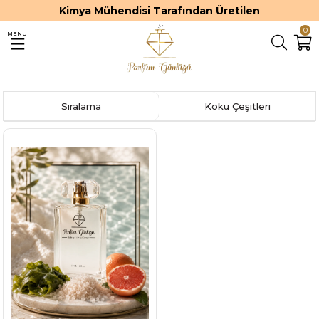
Kimya Mühendisi Tarafından Üretilen
0
MENU
Sıralama
Koku Çeşitleri