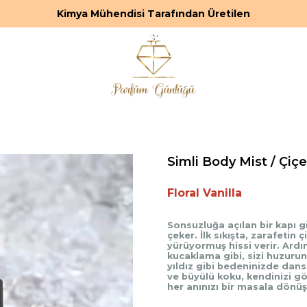
Kimya Mühendisi Tarafından Üretilen
Simli Body Mist / Çiçe
Floral Vanilla
Sonsuzluğa açılan bir kapı gib
çeker. İlk sıkışta, zarafetin
yürüyormuş hissi verir. Ardın
kucaklama gibi, sizi huzurun 
yıldız gibi bedeninizde dans
ve büyülü koku, kendinizi gö
her anınızı bir masala dönüşt