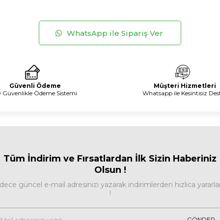
WhatsApp ile Sipariş Ver
Güvenli Ödeme
Müşteri Hizmetleri
 Güvenlikle Ödeme Sistemi
Whatsapp ile Kesintisiz Des
Tüm İndirim ve Fırsa
tlardan İlk Sizin Haberiniz
Olsun !
dece güncel e-mail adresinizi yazarak indirimlerden hızlıca yararla
!
GÖNDER