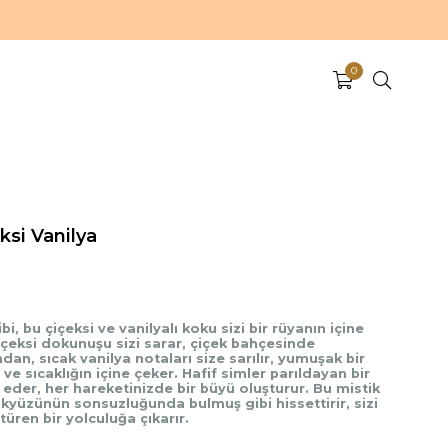
0
ksi Vanilya
i, bu çiçeksi ve vanilyalı koku sizi bir rüyanın içine
 çiçeksi dokunuşu sizi sarar, çiçek bahçesinde
dan, sıcak vanilya notaları size sarılır, yumuşak bir
ve sıcaklığın içine çeker. Hafif simler parıldayan bir
 eder, her hareketinizde bir büyü oluşturur. Bu mistik
kyüzünün sonsuzluğunda bulmuş gibi hissettirir, sizi
üren bir yolculuğa çıkarır.