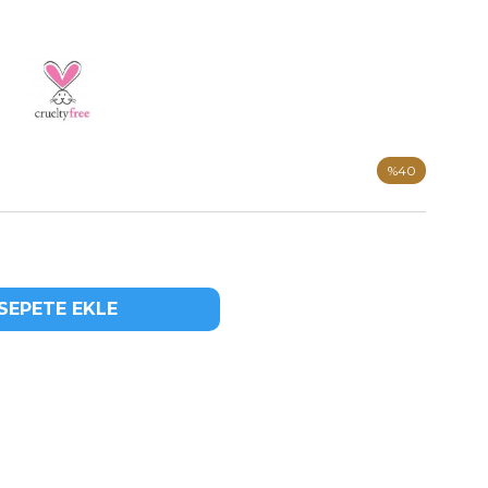
%
40
İndirim