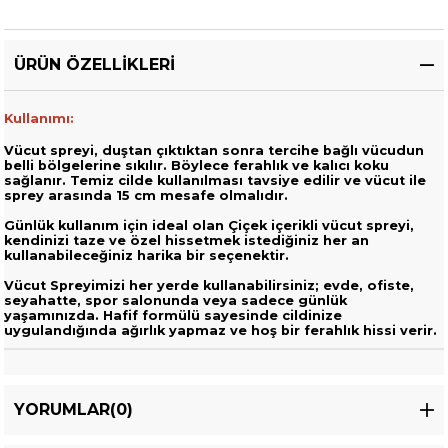
ÜRÜN ÖZELLIKLERI
Kullanımı:
Vücut spreyi, duştan çıktıktan sonra tercihe bağlı vücudun
belli bölgelerine sıkılır. Böylece ferahlık ve kalıcı koku
sağlanır. Temiz cilde kullanılması tavsiye edilir ve vücut ile
sprey arasında 15 cm mesafe olmalıdır.
Günlük kullanım için ideal olan Çiçek içerikli vücut spreyi,
kendinizi taze ve özel hissetmek istediğiniz her an
kullanabileceğiniz harika bir seçenektir.
Vücut Spreyimizi her yerde kullanabilirsiniz; evde, ofiste,
seyahatte, spor salonunda veya sadece günlük
yaşamınızda. Hafif formülü sayesinde cildinize
uygulandığında ağırlık yapmaz ve hoş bir ferahlık hissi verir.
YORUMLAR
(0)