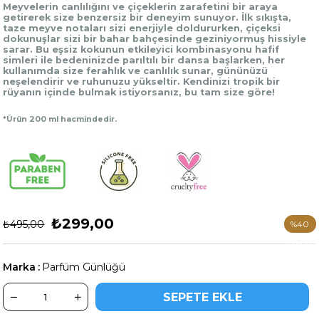
Meyvelerin canlılığını ve çiçeklerin zarafetini bir araya
getirerek size benzersiz bir deneyim sunuyor. İlk sıkışta,
taze meyve notaları sizi enerjiyle doldururken, çiçeksi
dokunuşlar sizi bir bahar bahçesinde geziniyormuş hissiyle
sarar.
Bu eşsiz kokunun etkileyici kombinasyonu h
afif
simleri ile bedeninizde parıltılı bir dansa başlarken, her
kullanımda size ferahlık ve canlılık sunar, gününüzü
neşelendirir ve ruhunuzu yükseltir. Kendinizi tropik bir
rüyanın içinde bulmak istiyorsanız, bu tam size göre!
*Ürün 200 ml hacmindedir.
₺299,00
₺495,00
%
40
İndirim
Marka
:
Parfüm Günlüğü