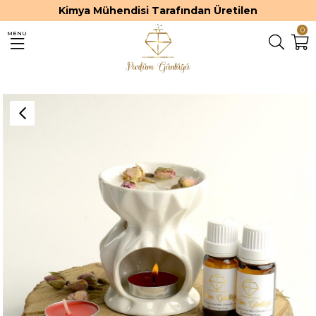
Kimya Mühendisi Tarafından Üretilen
0
MENU