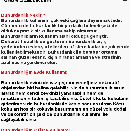
ÜRÜN ÖZELLIKLERI
Buhurdanlık Nedir ?
Buhurdanlık kullanımı çok eski çağlara dayanmaktadır.
Günümüzde buhurdanlık bir ya da iki bölmeli şekilde,
oldukça pratik bir kullanıma sahip olmuştur.
Buhurdanlıkların kullanım alanı oldukça geniştir.
Dekoratif özellik de gösteren buhurdanlıklar, iş
yerlerinden evlere, otellerden ofislere kadar birçok yerde
kullanılabilmektedir. Buhurdanlık ile beraber ortama
salınan güzel esans, kişinin rahatlamasına ve stresinin
azalmasına yardımcı olur.
Buhurdanlığın Evde Kullanımı:
Buhurdanlık evinizde vazgeçemeyeceğiniz dekoratif
objelerden biri haline gelebilir. Siz de buhurdanlık satın
alarak hem kendi zevkinizi yansıtabilir hem de
rahatlamanın tadını çıkarabilirsiniz. Üstelik kötü kokuların
giderilmesi de buhurdanlık ile kesin sonuca ulaşır. Kötü
kokuları hoş bir kokuyla bastırmanın en güzel yolu doğal
ve dekoratif bir şekilde buhurdanlık kullanımı ile
sağlayabilirsiniz.
Buhurdanlığın Ofiste Kullanımı: