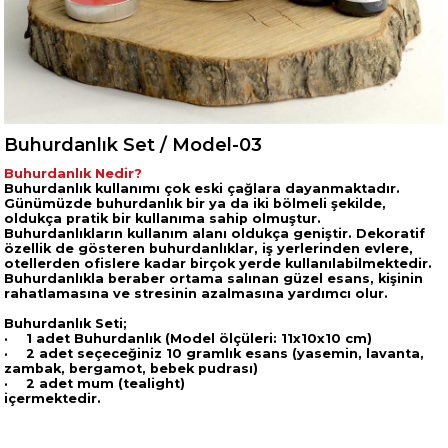
Buhurdanlık Set / Model-03
Buhurdanlık Nedir?
Buhurdanlık kullanımı çok eski çağlara dayanmaktadır.
Günümüzde buhurdanlık bir ya da iki bölmeli şekilde,
oldukça pratik bir kullanıma sahip olmuştur.
Buhurdanlıkların kullanım alanı oldukça geniştir. Dekoratif
özellik de gösteren buhurdanlıklar, iş yerlerinden evlere,
otellerden ofislere kadar birçok yerde kullanılabilmektedir.
Buhurdanlıkla beraber ortama salınan güzel esans, kişinin
rahatlamasına ve stresinin azalmasına yardımcı olur.
Buhurdanlık Seti;
·
1 adet Buhurdanlık (Model ölçüleri: 11x10x10 cm)
·
2 adet seçeceğiniz 10 gramlık esans (yasemin, lavanta,
zambak, bergamot, bebek pudrası)
·
2 adet mum (tealight)
içermektedir.