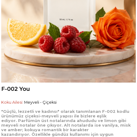
F-002 You
Koku Ailesi:
Meyveli - Çiçeksi
"Güçlü, lezzetli ve kadınsı" olarak tanımlanan F-002 kodlu
ürünümüz çiçeksi-meyveli yapısı ile bizlere eşlik
ediyor.
Parfümün üst notalarında ahududu ve limon gibi
meyveli notalar öne çıkıyor.
Alt notalarda ise vanilya, misk
ve amber;
kokuya romantik bir karakter
kazandırıyor.
Özellikle gündüz kullanımı için uygun