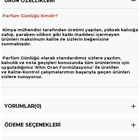
ÜRÜN ÖZELLIKLERI
Parfüm Günlüğü Kimdir?
Kimya mühendisi tarafından üretimi yapılan, yüksek kalıcığa
sahip,
paraben-silikon gibi katkı maddesi içermeyen
ürünleri
maksimum kalite ile sizlerin beğenisine
sunmaktadır.
Parfüm Günlüğü olarak standardımız sizlere yayılım,
kalıcılık ve nota geçişleri
konusunda tüm ürünlerimiz için
uyguladığımız 'Altın Oran Formülasyonu' ile üretilen
ve
Kalite-Kontrol çalışmalarımızı başarıyla geçen ürünleri
sizlere sunuyoruz.
YORUMLAR
(0)
ÖDEME SEÇENEKLERI