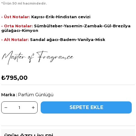
*Ürün 50 ml hacmindedir.
• Üst Notalar:
Kayısı-Erik-Hindistan cevizi
• Orta Notalar:
Sümbülteber-Yasemin-Zambak-Gül-Brezilya
gülağacı-Kimyon
• Alt Notalar:
Sandal ağacı-Badem-Vanilya-Misk
₺795,00
Marka
:
Parfüm Günlüğü