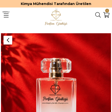
Kimya Mühendisi Tarafından Üretilen
0
MENU