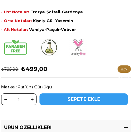
• Üst Notalar:
Frezya-Şeftali-Gardenya
• Orta Notalar:
Kişniş-Gül-Yasemin
• Alt Notalar:
Vanilya-Paçuli-Vetiver
₺499,00
₺795,00
%
37
İndirim
Marka
:
Parfüm Günlüğü
ÜRÜN ÖZELLIKLERI