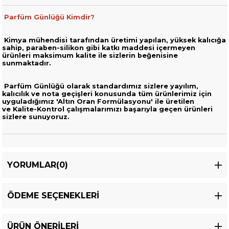
Parfüm Günlüğü Kimdir?
Kimya mühendisi tarafından üretimi yapılan, yüksek kalıcığa
sahip,
paraben-silikon gibi katkı maddesi içermeyen
ürünleri
maksimum kalite ile sizlerin beğenisine
sunmaktadır.
Parfüm Günlüğü olarak standardımız sizlere yayılım,
kalıcılık ve nota geçişleri
konusunda tüm ürünlerimiz için
uyguladığımız 'Altın Oran Formülasyonu' ile üretilen
ve
Kalite-Kontrol çalışmalarımızı başarıyla geçen ürünleri
sizlere sunuyoruz.
YORUMLAR
(0)
ÖDEME SEÇENEKLERI
ÜRÜN ÖNERILERI