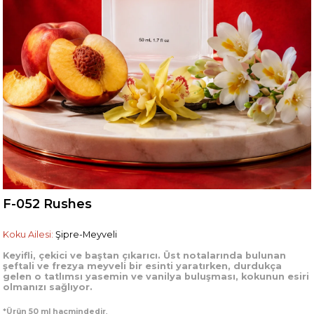
F-052 Rushes
Koku Ailesi:
Şipre-Meyveli
Keyifli, çekici ve baştan çıkarıcı. Üst notalarında bulunan
şeftali ve frezya meyveli bir esinti yaratırken, durdukça
gelen o tatlımsı yasemin ve vanilya buluşması, kokunun esiri
olmanızı sağlıyor.
*Ürün 50 ml hacmindedir
.