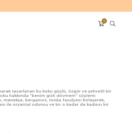
0
narak tasarlanan bu koku güçlü, özgür ve şehvetli bir
 koku hakkında “benim gizli dövmem” söylemi
, menekşe, bergamot, tonka fasulyesi birleşerek,
ı ile oryantal odunsu ve bir o kadar da kadınsı bir