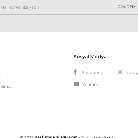
GÖNDER
Sosyal Medya
Facebook
Insta
p
Youtube
slimat
© 2022
parfumgunlugu.com
- Tüm Hakları Saklıdır.