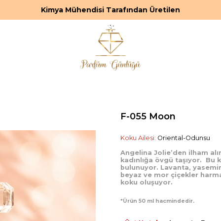
Kimya Mühendisi Tarafından Üretilen
F-055 Moon
Koku Ailesi:
Oriental-Odunsu
Angelina Jolie’den ilham alı
kadınlığa övgü taşıyor. Bu
bulunuyor. Lavanta, yasemin
beyaz ve mor çiçekler harman
koku oluşuyor.
*Ürün 50 ml hacmindedir.