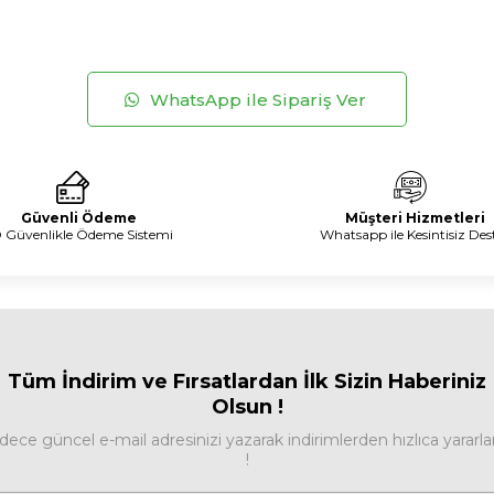
WhatsApp ile Sipariş Ver
Güvenli Ödeme
Müşteri Hizmetleri
 Güvenlikle Ödeme Sistemi
Whatsapp ile Kesintisiz Des
Tüm İndirim ve Fırsa
tlardan İlk Sizin Haberiniz
Olsun !
dece güncel e-mail adresinizi yazarak indirimlerden hızlıca yararla
!