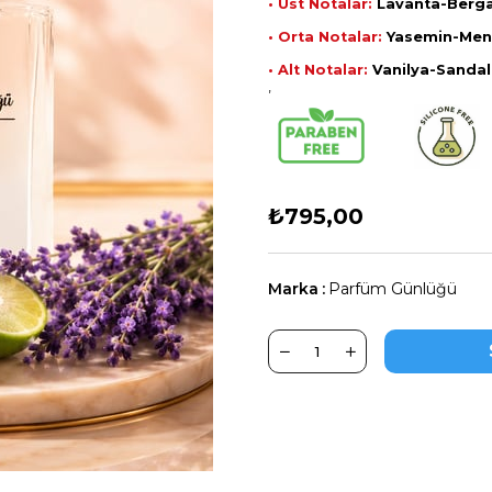
• Üst Notalar:
Lavanta-Berg
• Orta Notalar:
Yasemin-Men
• Alt Notalar:
Vanilya-Sandal
,
₺795,00
Marka
:
Parfüm Günlüğü