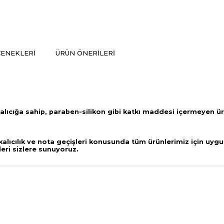
ENEKLERI
ÜRÜN ÖNERILERI
alıcığa sahip,
paraben-silikon gibi katkı maddesi içermeyen ü
lıcılık ve nota geçişleri
konusunda tüm ürünlerimiz için uygul
leri sizlere sunuyoruz.