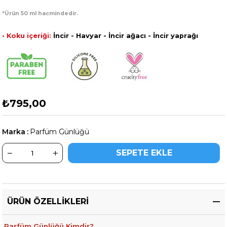
*Ürün 50 ml hacmindedir.
• Koku içeriği:
İncir - Havyar - İncir ağacı - İncir yaprağı
₺795,00
Marka
:
Parfüm Günlüğü
ÜRÜN ÖZELLIKLERI
Parfüm Günlüğü Kimdir?