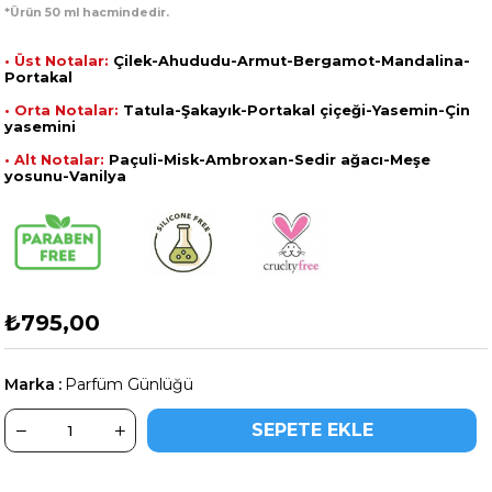
*Ürün 50 ml hacmindedir.
• Üst Notalar:
Çilek-Ahududu-Armut-Bergamot-Mandalina-
Portakal
• Orta Notalar:
Tatula-Şakayık-Portakal çiçeği-Yasemin-Çin
yasemini
• Alt Notalar:
Paçuli-Misk-Ambroxan-Sedir ağacı-Meşe
yosunu-Vanilya
₺795,00
Marka
:
Parfüm Günlüğü