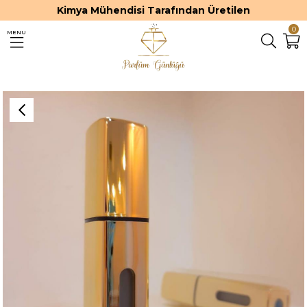
Kimya Mühendisi Tarafından Üretilen
0
MENU