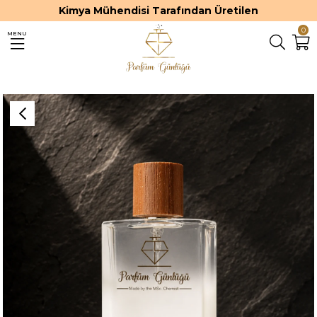
Kimya Mühendisi Tarafından Üretilen
0
MENU