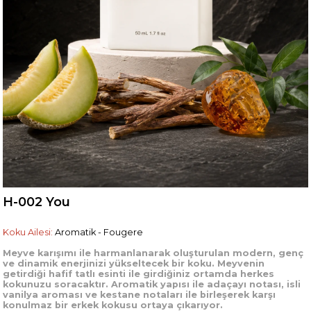
H-002 You
Koku Ailesi:
Aromatik - Fougere
Meyve karışımı ile harmanlanarak oluşturulan modern, genç
ve dinamik enerjinizi yükseltecek bir koku. Meyvenin
getirdiği hafif tatlı esinti ile girdiğiniz ortamda herkes
kokunuzu soracaktır. Aromatik yapısı ile adaçayı notası, isli
vanilya aroması ve kestane notaları ile birleşerek karşı
konulmaz bir erkek kokusu ortaya çıkarıyor.