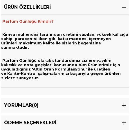
ÜRÜN ÖZELLIKLERI
Parfüm Günlüğü Kimdir?
Kimya mühendisi tarafından üretimi yapılan, yüksek kalıcığa
sahip,
paraben-silikon gibi katkı maddesi içermeyen
ürünleri
maksimum kalite ile sizlerin beğenisine
sunmaktadır.
Parfüm Günlüğü olarak standardımız sizlere yayılım,
kalıcılık ve nota geçişleri
konusunda tüm ürünlerimiz için
uyguladığımız 'Altın Oran Formülasyonu' ile üretilen
ve
Kalite-Kontrol çalışmalarımızı başarıyla geçen ürünleri
sizlere sunuyoruz.
YORUMLAR
(0)
ÖDEME SEÇENEKLERI