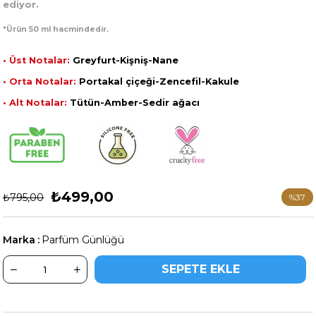
ediyor.
*Ürün 50 ml hacmindedir.
• Üst Notalar:
Greyfurt-Kişniş-Nane
• Orta Notalar:
Portakal çiçeği-Zencefil-Kakule
• Alt Notalar:
Tütün-Amber-Sedir ağacı
₺499,00
₺795,00
%
37
İndirim
Marka
:
Parfüm Günlüğü