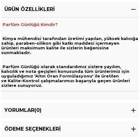
ÜRÜN ÖZELLIKLERI
Parfüm Günlüğü Kimdir?
Kimya mühendisi tarafından üretimi yapılan, yüksek kalıcığa
sahip,
paraben-silikon gibi katkı maddesi içermeyen
ürünleri
maksimum kalite ile sizlerin beğenisine
sunmaktadır.
Parfüm Günlüğü olarak standardımız sizlere yayılım,
kalıcılık ve nota geçişleri
konusunda tüm ürünlerimiz için
uyguladığımız 'Altın Oran Formülasyonu' ile üretilen
ve
Kalite-Kontrol çalışmalarımızı başarıyla geçen ürünleri
sizlere sunuyoruz.
YORUMLAR
(0)
ÖDEME SEÇENEKLERI