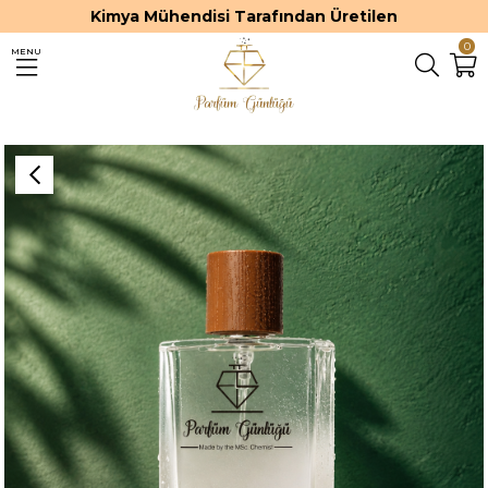
Kimya Mühendisi Tarafından Üretilen
0
MENU