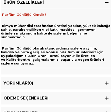
ÜRÜN ÖZELLIKLERI
Parfüm Günlüğü Kimdir?
Kimya mühendisi tarafından üretimi yapılan, yüksek kalıcığa
sahip,
paraben-silikon gibi katkı maddesi içermeyen
ürünleri
maksimum kalite ile sizlerin beğenisine
sunmaktadır.
Parfüm Günlüğü olarak standardımız sizlere yayılım,
kalıcılık ve nota geçişleri
konusunda tüm ürünlerimiz için
uyguladığımız 'Altın Oran Formülasyonu' ile üretilen
ve
Kalite-Kontrol çalışmalarımızı başarıyla geçen ürünleri
sizlere sunuyoruz.
YORUMLAR
(0)
ÖDEME SEÇENEKLERI