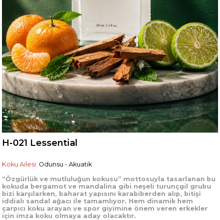
H-021 Lessential
Koku Ailesi:
Odunsu - Akuatik
“Özgürlük ve mutluluğun kokusu” mottosuyla tasarlanan bu
kokuda bergamot ve mandalina gibi neşeli turunçgil grubu
bizi karşılarken, baharat yapısını karabiberden alıp, bitişi
iddialı sandal ağacı ile tamamlıyor. Hem dinamik hem
çarpıcı koku arayan ve spor giyimine önem veren erkekler
için imza koku olmaya aday olacaktır.