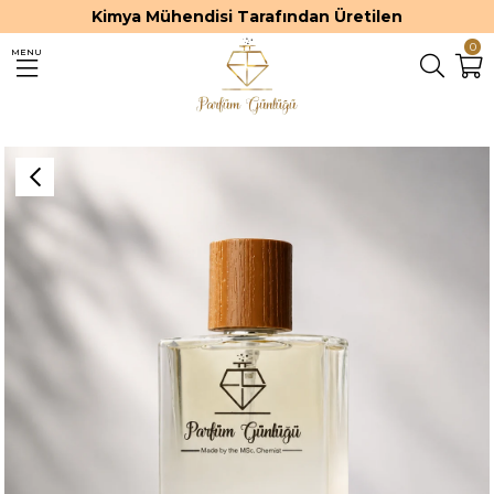
Kimya Mühendisi Tarafından Üretilen
0
MENU