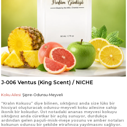
J-006 Ventus (King Scent) / NICHE
Koku Ailesi:
Şipre-Odunsu-Meyveli
“Kralın Kokusu” diye bilinen, sıktığınız anda size lüks bir
hissiyat oluşturacak odunsu-meyveli koku ailesine sahip
ikonik bir kokudur. Üst notadaki ananas meyvesi kokuyu
sıktığınız anda cüretkar bir açılış sunuyor, durdukça
ardından gelen paçuli-misk-meşe yosunu ve amber notaları
kokunun odunsu bir şekilde etrafınıza yayılmasını sağlıyor.