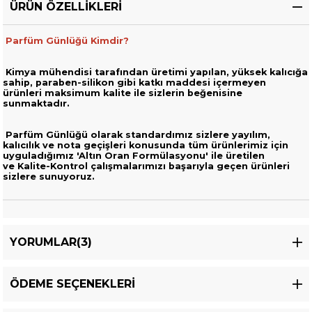
ÜRÜN ÖZELLIKLERI
Parfüm Günlüğü Kimdir?
Kimya mühendisi tarafından üretimi yapılan, yüksek kalıcığa
sahip,
paraben-silikon gibi katkı maddesi içermeyen
ürünleri
maksimum kalite ile sizlerin beğenisine
sunmaktadır.
Parfüm Günlüğü olarak standardımız sizlere yayılım,
kalıcılık ve nota geçişleri
konusunda tüm ürünlerimiz için
uyguladığımız 'Altın Oran Formülasyonu' ile üretilen
ve
Kalite-Kontrol çalışmalarımızı başarıyla geçen ürünleri
sizlere sunuyoruz.
YORUMLAR
(3)
ÖDEME SEÇENEKLERI