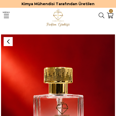
Kimya Mühendisi Tarafından Üretilen
0
MENU