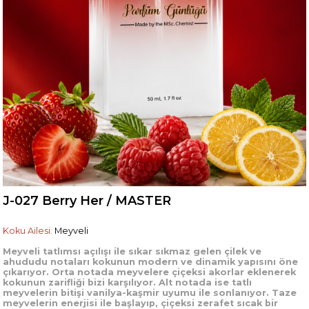
J-027 Berry Her / MASTER
Koku Ailesi
:
Meyveli
Meyveli tatlımsı açılışı ile sıkar sıkmaz gelen çilek ve
ahududu notaları kokunun modern ve dinamik yapısını öne
çıkarıyor. Orta notada meyvelere çiçeksi akorlar eklenerek
kokunun zarifliği bizi karşılıyor. Alt notada ise tatlı
meyvelerin bitişi vanilya-kaşmir uyumu ile sonlanıyor. Taze
meyvelerin enerjisi ile başlayıp, çiçeksi zerafet sıcak bir