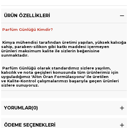
ÜRÜN ÖZELLIKLERI
Parfüm Günlüğü Kimdir?
Kimya mühendisi tarafından üretimi yapılan, yüksek kalıcığa
sahip,
paraben-silikon gibi katkı maddesi içermeyen
ürünleri
maksimum kalite ile sizlerin beğenisine
sunmaktadır.
Parfüm Günlüğü olarak standardımız sizlere yayılım,
kalıcılık ve nota geçişleri
konusunda tüm ürünlerimiz için
uyguladığımız 'Altın Oran Formülasyonu' ile üretilen
ve
Kalite-Kontrol çalışmalarımızı başarıyla geçen ürünleri
sizlere sunuyoruz.
YORUMLAR
(0)
ÖDEME SEÇENEKLERI