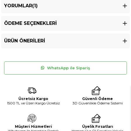
YORUMLAR
(1)
ÖDEME SEÇENEKLERI
ÜRÜN ÖNERILERI
WhatsApp ile Sipariş
Ücretsiz Kargo
Güvenli Ödeme
1500 TL ve Üzeri Kargo Ücretsiz
3D Güvenlikle Ödeme Sistemi
Müşteri Hizmetleri
Üyelik Fırsatları
Whatsapp ile Kesintisiz Destek
Hemen Üye Ol Fırsatları Yakala