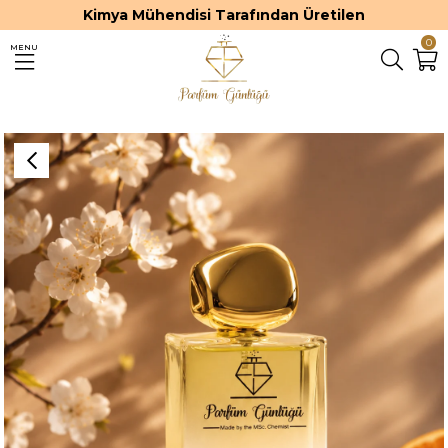
Kimya Mühendisi Tarafından Üretilen
0
MENU