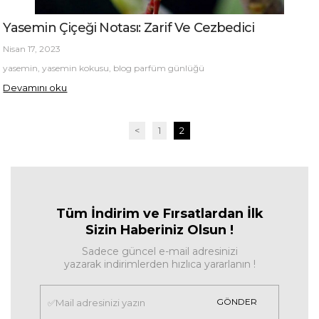
Yasemin Çiçeği Notası: Zarif Ve Cezbedici
Nisan 17, 2023
yasemin, yasemin kokusu, blog parfüm günlüğü
Devamını oku
<
1
2
Tüm İndirim ve Fırsa
tlardan İlk
Sizin Haberiniz Olsun !
Sadece güncel e-mail adresinizi
yazarak indirimlerden hızlıca yararlanın !
GÖNDER