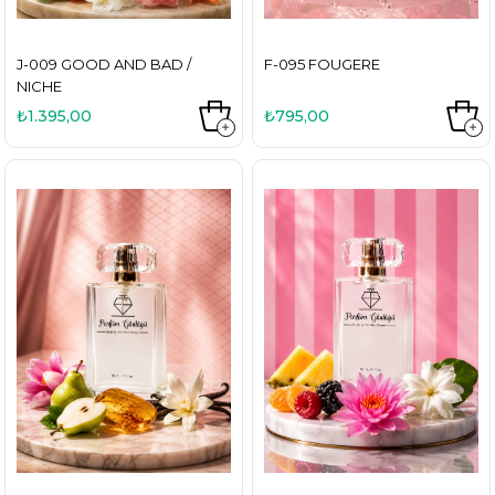
J-009 GOOD AND BAD /
F-095 FOUGERE
NICHE
₺1.395,00
₺795,00