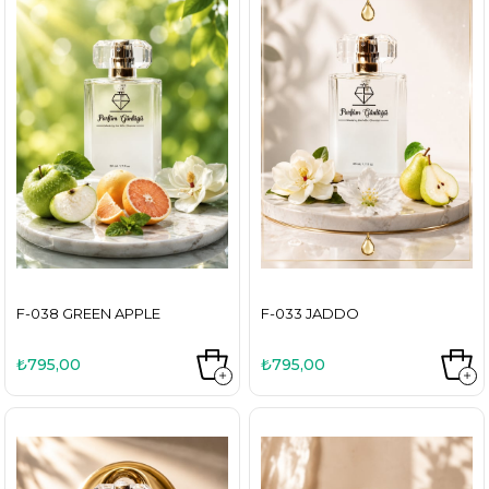
F-038 GREEN APPLE
F-033 JADDO
₺795,00
₺795,00