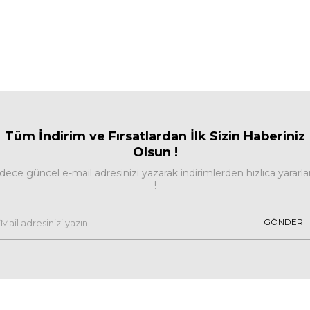
Tüm İndirim ve Fırsa
tlardan İlk Sizin Haberiniz
Olsun !
dece güncel e-mail adresinizi yazarak indirimlerden hızlıca yararla
!
GÖNDER