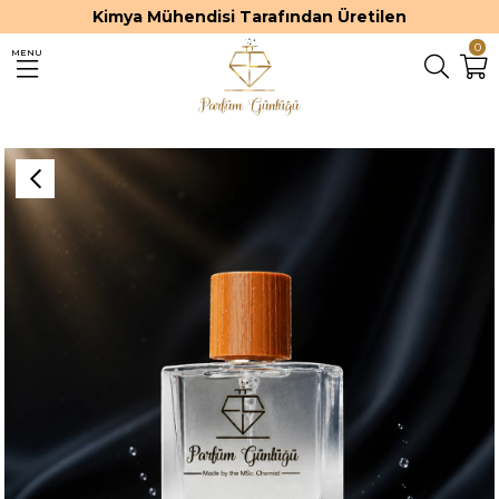
Kimya Mühendisi Tarafından Üretilen
0
MENU