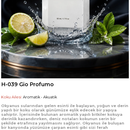
H-039 Gio Profumo
Koku Ailesi:
Aromatik - Akuatik
Okyanus sularından gelen esinti ile başlayan, yoğun ve derin
yapılı bir koku olarak günümüze eşlik edecek bir yapıya
sahiptir. İçerisinde bulunan aromatik yapılı bitkiler kokuya
derinlik kazandırırken, deniz notaları kokunun serin bir
şekilde etrafınıza yayılmasını sağlıyor. Okyanus ile buluşan
bir kanyonda yüzünüze çarpan esinti gibi sizi ferah