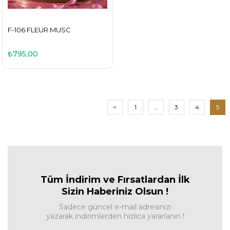
F-106 FLEUR MUSC
₺795,00
<
1
...
3
4
5
Tüm İndirim ve Fırsa
tlardan İlk
Sizin Haberiniz Olsun !
Sadece güncel e-mail adresinizi
yazarak indirimlerden hızlıca yararlanın !