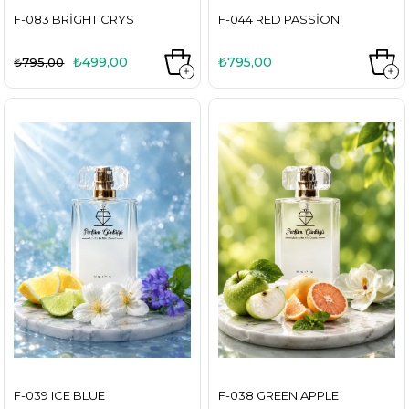
F-083 BRIGHT CRYS
F-044 RED PASSION
₺499,00
₺795,00
₺795,00
F-039 ICE BLUE
F-038 GREEN APPLE