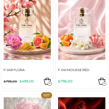
F-049 FLORA
F-041 MOUSSE RED
₺499,00
₺795,00
₺795,00
%37