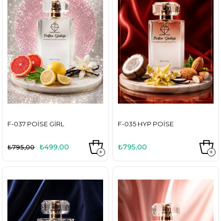
F-037 POISE GIRL
F-035 HYP POISE
₺499,00
₺795,00
₺795,00