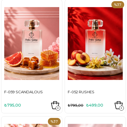
%37
F-059 SCANDALOUS
F-052 RUSHES
₺795,00
₺499,00
₺795,00
%37