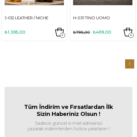
J-012 LEATHER / NICHE
H-031 TINO UOMO
₺1.395,00
₺499,00
₺795,00
1
Tüm İndirim ve Fırsa
tlardan İlk
Sizin Haberiniz Olsun !
Sadece güncel e-mail adresinizi
yazarak indirimlerden hızlıca yararlanın !