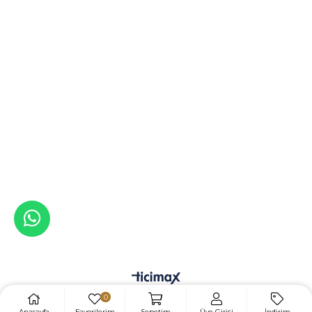
0
Anasayfa
Favorilerim
Sepetim
Üye Girişi
İndirim