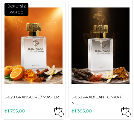
ÜCRETSIZ
KARGO
J-029 GRANSOIRÉ / MASTER
J-033 ARABICAN TONKA /
NICHE
₺1.795,00
₺1.395,00