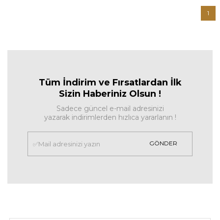
1
Tüm İndirim ve Fırsa
tlardan İlk
Sizin Haberiniz Olsun !
Sadece güncel e-mail adresinizi
yazarak indirimlerden hızlıca yararlanın !
GÖNDER