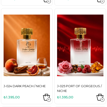
J-024 DARK PEACH / NICHE
J-025 PORT OF GORGEOUS /
NICHE
₺1.395,00
₺1.395,00