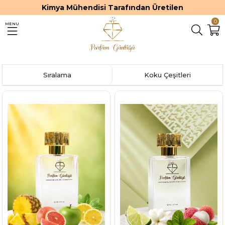
Kimya Mühendisi Tarafından Üretilen
0
MENU
Sıralama
Koku Çeşitleri