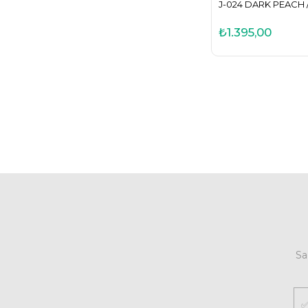
J-024 DARK PEACH 
₺1.395,00
Sa