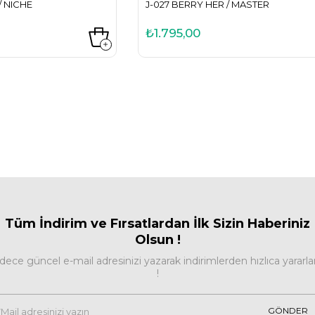
/ NICHE
J-027 BERRY HER / MASTER
₺1.795,00
Tüm İndirim ve Fırsa
tlardan İlk Sizin Haberiniz
Olsun !
dece güncel e-mail adresinizi yazarak indirimlerden hızlıca yararla
!
GÖNDER