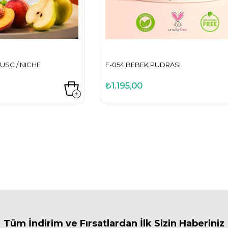
USC / NICHE
F-054 BEBEK PUDRASI
₺1.195,00
Tüm İndirim ve Fırsa
tlardan İlk Sizin Haberiniz