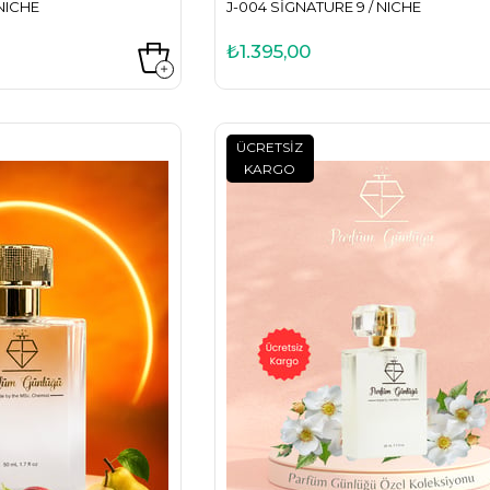
 NICHE
J-004 SIGNATURE 9 / NICHE
₺1.395,00
ÜCRETSIZ
KARGO