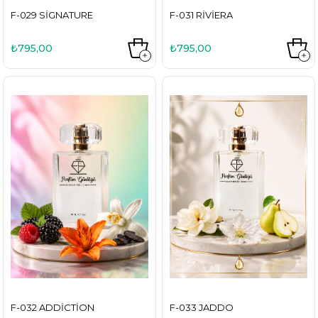
F-029 SIGNATURE
F-031 RIVIERA
₺795,00
₺795,00
F-032 ADDICTION
F-033 JADDO