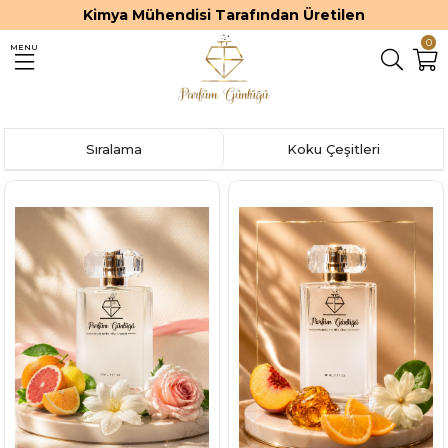
etilen
Premium ve Kalıcı Parfüml
0
MENU
Sıralama
Koku Çeşitleri