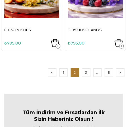
F-052 RUSHES
F-053 INSOLANDS
₺795,00
₺795,00
<
1
2
3
...
5
>
Tüm İndirim ve Fırsa
tlardan İlk
Sizin Haberiniz Olsun !